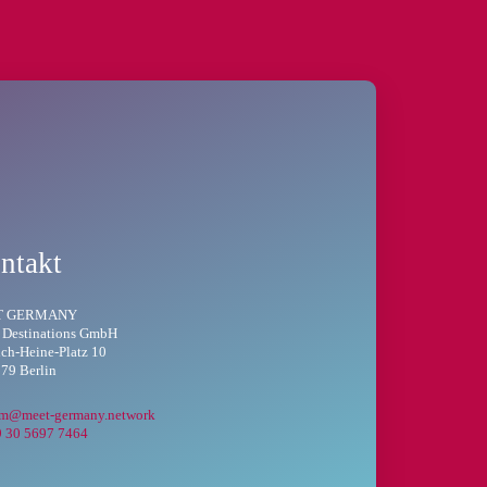
ntakt
T GERMANY
 Destinations GmbH
ich-Heine-Platz 10
79 Berlin
am@meet-germany.network
9 30 5697 7464