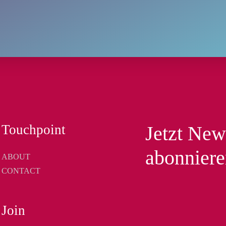
Touchpoint
Jetzt New
abonnier
ABOUT
CONTACT
Join