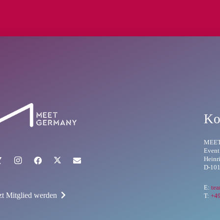
Ko
MEE
Event
Heinr
D-101
E:
te
zt Mitglied werden
T:
+4