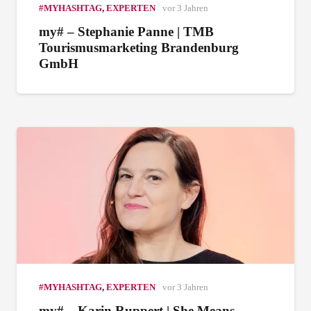
#MYHASHTAG
,
EXPERTEN
vor 3 Jahren
my# – Stephanie Panne | TMB
Tourismusmarketing Brandenburg
GmbH
#MYHASHTAG
,
EXPERTEN
vor 3 Jahren
my# – Karin Ruppert | She Means