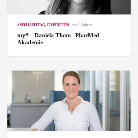
#MYHASHTAG
,
EXPERTEN
vor 3 Jahren
my# – Daniela Thom | PharMed
Akademie