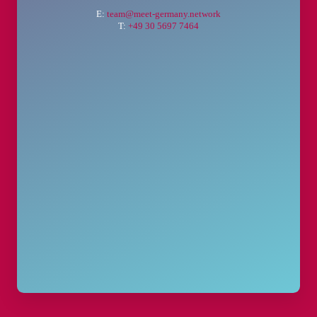
E:
team@meet-germany.network
T:
+49 30 5697 7464