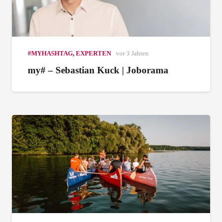
#MYHASHTAG
,
EXPERTEN
vor 3 Jahren
my# – Sebastian Kuck | Joborama