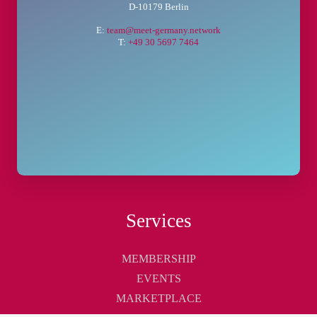
D-10179 Berlin
E:
team@meet-germany.network
T:
+49 30 5697 7464
Services
MEMBERSHIP
EVENTS
MARKETPLACE