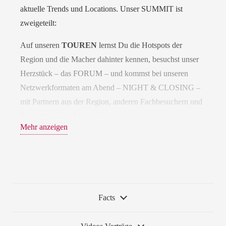
aktuelle Trends und Locations. Unser SUMMIT ist
zweigeteilt:
Auf unseren
TOUREN
lernst Du die Hotspots der
Region und die Macher dahinter kennen, besuchst unser
Herzstück – das FORUM – und kommst bei unseren
Netzwerkformaten am Abend – NIGHT & CLOSING –
mit Partnern aus der Region, anderen Fachbesuchern und
Experten in den Austausch.
Mehr anzeigen
Auf unserem
FORUM
erwarten Dich i
nspirierende
Keynotes & Präsentationen. Du gehst auf Tuchfühlung
mit Innovationen der Branche.
Facts