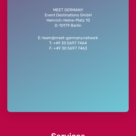
MEET GERMANY
Event Destinations GmbH
Heinrich-Heine-Platz 10
D-10179 Berlin
E: team@meet-germany.network
T: +49 30 5697 7464
F: +49 30 5697 7463