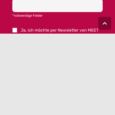
*notwendige Felder
Ja, ich möchte per Newsletter von MEET
GERMANY informiert werden. Ich habe die
Datenschutzschutzerklärung
zur Kenntnis
genommen und akzeptiere die
AGB von MEET
GERMANY
.
© 2023 MEET GERMANY |
IMPRESSUM
|
DATENSCHUTZ
|
COOKIEEINSTELLUNGEN
|
AGB