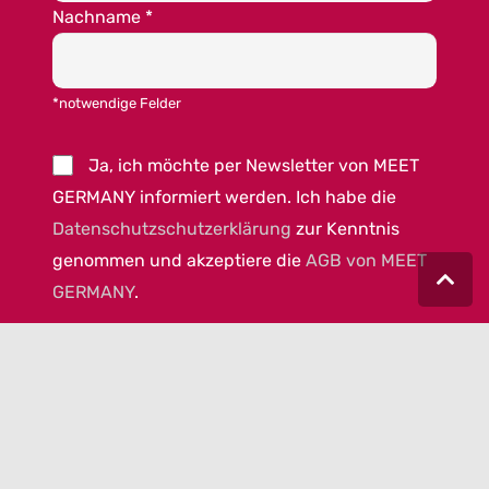
Nachname
*
*notwendige Felder
Ja, ich möchte per Newsletter von MEET
GERMANY informiert werden. Ich habe die
Datenschutzschutzerklärung
zur Kenntnis
genommen und akzeptiere die
AGB von MEET
GERMANY
.
© 2023 MEET GERMANY |
IMPRESSUM
|
DATENSCHUTZ
|
COOKIEEINSTELLUNGEN
|
AGB