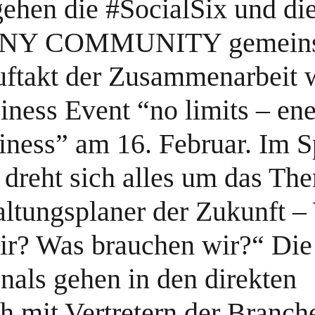
gehen die #SocialSix und d
Y COMMUNITY gemein
ftakt der Zusammenarbeit w
iness Event “no limits – ene
iness” am 16. Februar. Im 
dreht sich alles um das Th
altungsplaner der Zukunft –
ir? Was brauchen wir?“ Di
nals gehen in den direkten
h mit Vertretern der Branch