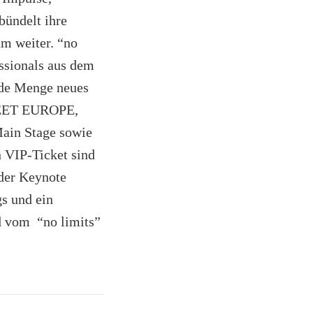
bündelt ihre
m weiter. “no
essionals aus dem
jede Menge neues
 MEET EUROPE,
ain Stage sowie
n VIP-Ticket sind
der Keynote
s und ein
d vom “no limits”