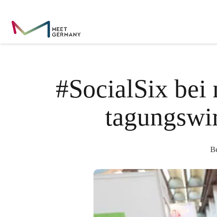
#SocialSix bei
tagungsw
B