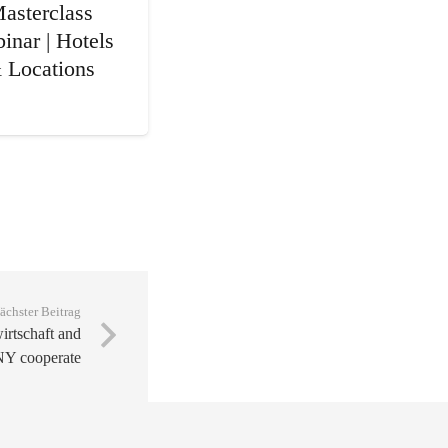
asterclass
inar | Hotels
 Locations
ächster Beitrag
irtschaft and
 cooperate