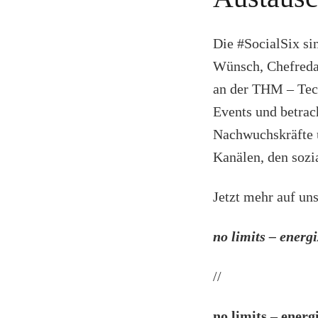
Die #SocialSix si
Wünsch, Chefredak
an der THM – Tec
Events und betrac
Nachwuchskräfte u
Kanälen, den sozi
Jetzt mehr auf un
no limits – energ
//
no limits – energ