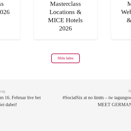
ss
Masterclass
M
2026
Locations &
Web
MICE Hotels
&
2026
Mehr laden
trag
N
 16. Februar live bei
#SocialSix at no limits – tw tagungsw
Sei dabei!
MEET GERMANY