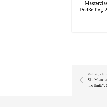
Mastercla
PodSelling 
Vorheriger Bei
She Means am
„no limits“: 