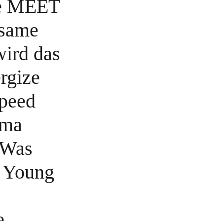
ie MEET
same
ird das
rgize
Speed
ema
 Was
e Young
e.