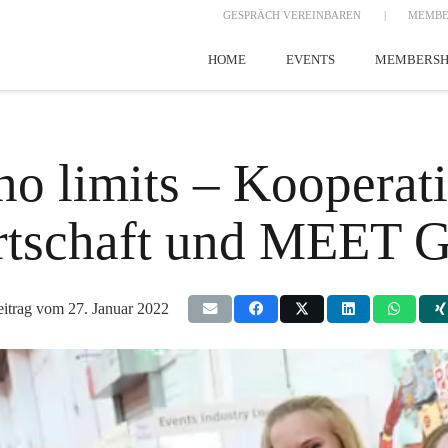
GESPRÄCH VEREINBAREN
|
MEMBE
HOME
EVENTS
MEMBERSH
 no limits – Kooperat
irtschaft und MEE
eitrag vom
27. Januar 2022