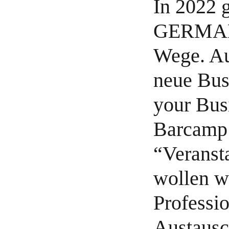
In 2022 
GERMAN
Wege. Au
neue Bus
your Bus
Barcamp 
“Veranst
wollen w
Professio
Austausc