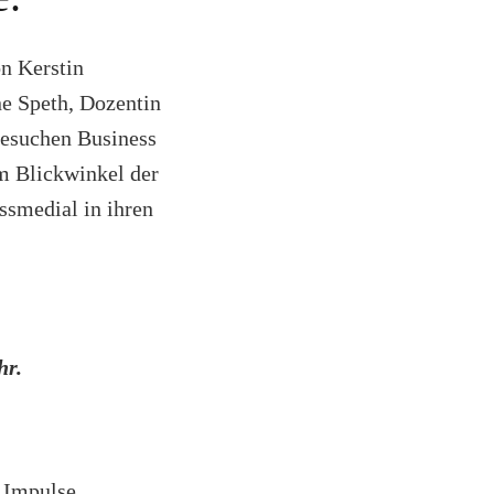
on Kerstin
ne Speth, Dozentin
besuchen Business
m Blickwinkel der
ssmedial in ihren
hr.
Impulse,