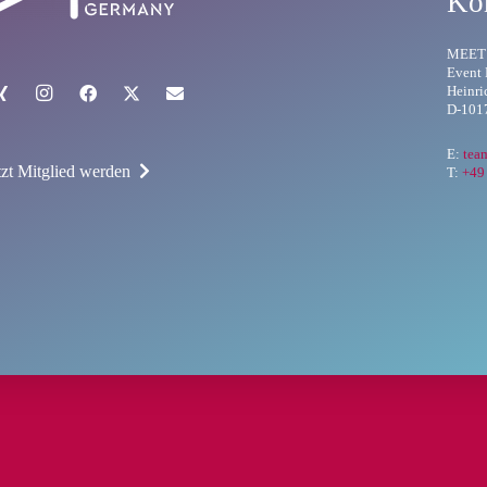
Ko
MEET
Event
Heinri
D-1017
E:
tea
tzt Mitglied werden
T:
+49