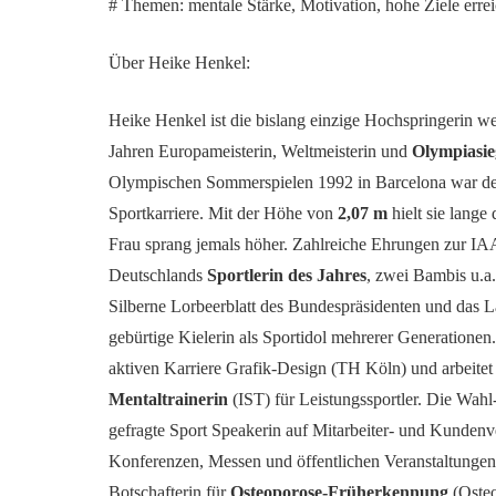
# Themen: mentale Stärke, Motivation, hohe Ziele erre
Über Heike Henkel:
Heike Henkel ist die bislang einzige Hochspringerin we
Jahren Europameisterin, Weltmeisterin und
Olympiasie
Olympischen Sommerspielen 1992 in Barcelona war der
Sportkarriere. Mit der Höhe von
2,07 m
hielt sie lange
Frau sprang jemals höher. Zahlreiche Ehrungen zur I
Deutschlands
Sportlerin des Jahres
, zwei Bambis u.a
Silberne Lorbeerblatt des Bundespräsidenten und das 
gebürtige Kielerin als Sportidol mehrerer Generationen
aktiven Karriere Grafik-Design (TH Köln) und arbeitet 
Mentaltrainerin
(IST) für Leistungssportler. Die Wahl
gefragte Sport Speakerin auf Mitarbeiter- und Kunden
Konferenzen, Messen und öffentlichen Veranstaltungen
Botschafterin für
Osteoporose-Früherkennung
(Oste