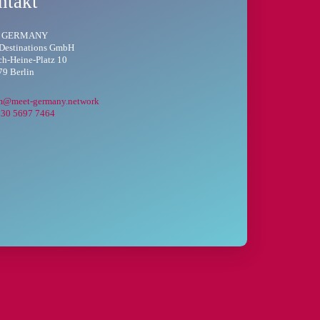
ntakt
 GERMANY
 Destinations GmbH
ch-Heine-Platz 10
9 Berlin
m@meet-germany.network
 30 5697 7464