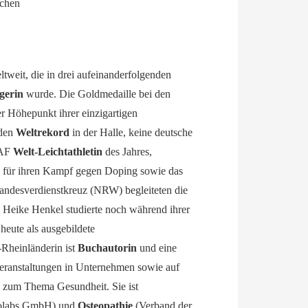
ichen
ltweit, die in drei aufeinanderfolgenden
gerin
wurde. Die Goldmedaille bei den
 Höhepunkt ihrer einzigartigen
 den
Weltrekord
in der Halle, keine deutsche
AAF
Welt-Leichtathletin
des Jahres,
. für ihren Kampf gegen Doping sowie das
Landesverdienstkreuz (NRW) begleiteten die
. Heike Henkel studierte noch während ihrer
heute als ausgebildete
-Rheinländerin ist
Buchautorin
und eine
veranstaltungen in Unternehmen sowie auf
 zum Thema Gesundheit. Sie ist
olabs GmbH) und
Osteopathie
(Verband der