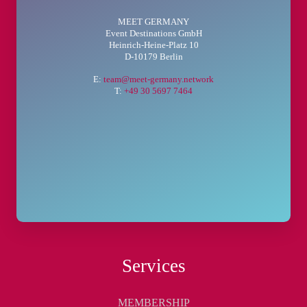
MEET GERMANY
Event Destinations GmbH
Heinrich-Heine-Platz 10
D-10179 Berlin
E:
team@meet-germany.network
T:
+49 30 5697 7464
Services
MEMBERSHIP