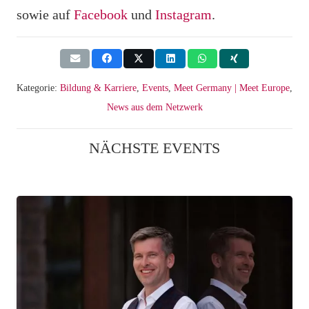
sowie auf
Facebook
und
Instagram
.
Kategorie:
Bildung & Karriere
,
Events
,
Meet Germany | Meet Europe
,
News aus dem Netzwerk
NÄCHSTE EVENTS