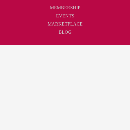
MEMBERSHIP
EVENTS
MARKETPLACE
BLOG
Touchpoint
ABOUT
CONTACT
CAREER
Join
JOIN AS MEMBER
NEWSLETTER