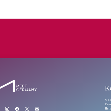
K
ME
Even
Hein