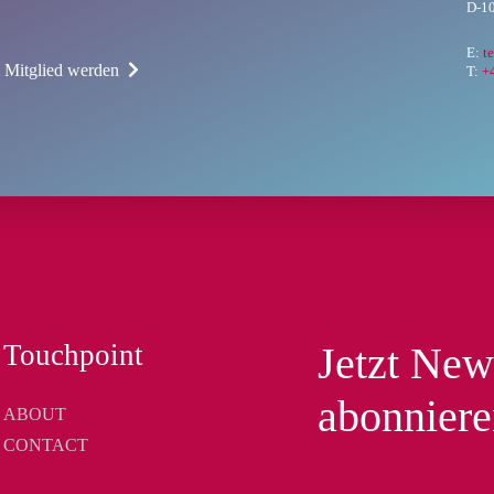
D-10
E:
t
t Mitglied werden
T:
+
Touchpoint
Jetzt New
abonnier
ABOUT
CONTACT