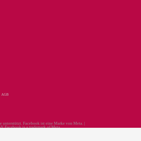
|
AGB
 unterstützt. Facebook ist eine Marke von Meta. |
AY. Facebook is a trademark of Meta.