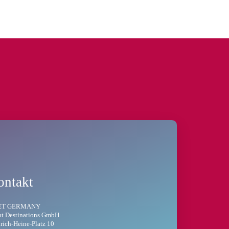
ontakt
ET GERMANY
t Destinations GmbH
rich-Heine-Platz 10