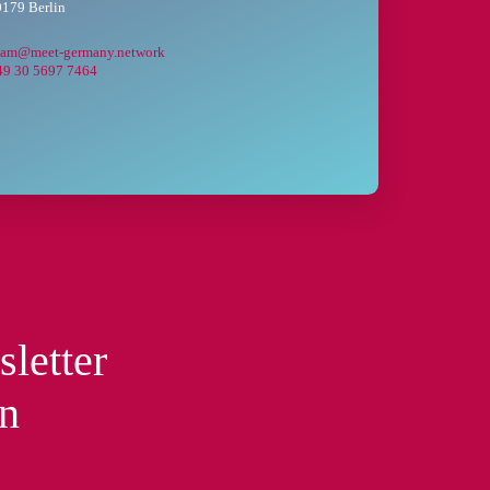
179 Berlin
eam@meet-germany.network
49 30 5697 7464
sletter
en