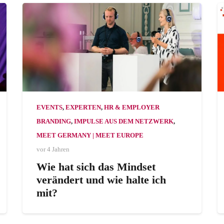
EVENTS
,
EXPERTEN
,
HR & EMPLOYER
BRANDING
,
IMPULSE AUS DEM NETZWERK
,
MEET GERMANY | MEET EUROPE
vor 4 Jahren
Wie hat sich das Mindset
verändert und wie halte ich
mit?