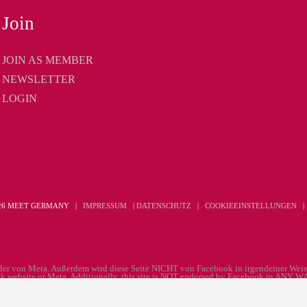
Join
JOIN AS MEMBER
NEWSLETTER
LOGIN
026 MEET GERMANY |
IMPRESSUM
|
DATENSCHUTZ
|
COOKIEEINSTELLUNGEN
oder von Meta. Außerdem wird diese Seite NICHT von Facebook in irgendeiner Weise
book website or Meta. Additionally, this site is NOT endorsed by Facebook in ANY W