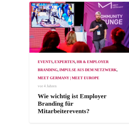
EVENTS
,
EXPERTEN
,
HR & EMPLOYER
BRANDING
,
IMPULSE AUS DEM NETZWERK
,
MEET GERMANY | MEET EUROPE
vor 4 Jahren
Wie wichtig ist Employer
Branding für
Mitarbeiterevents?