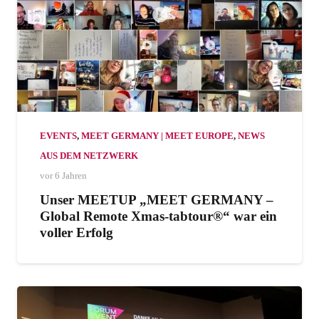
EVENTS
,
MEET GERMANY | MEET EUROPE
,
NEWS
AUS DEM NETZWERK
vor 6 Jahren
Unser MEETUP „MEET GERMANY –
Global Remote Xmas-tabtour®“ war ein
voller Erfolg