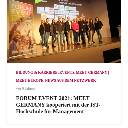
BILDUNG & KARRIERE
,
EVENTS
,
MEET GERMANY |
MEET EUROPE
,
NEWS AUS DEM NETZWERK
vor 6 Jahren
FORUM EVENT 2021: MEET
GERMANY kooperiert mit der IST-
Hochschule für Management