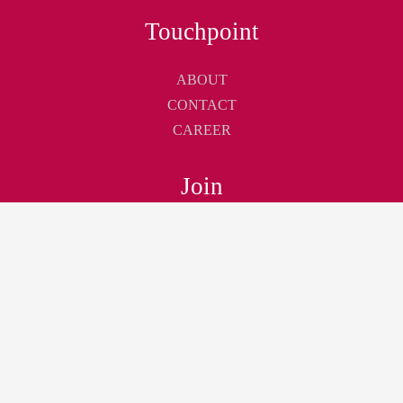
Touchpoint
ABOUT
CONTACT
CAREER
Join
JOIN AS MEMBER
NEWSLETTER
LOGIN
Jetzt Newsletter
abonnieren