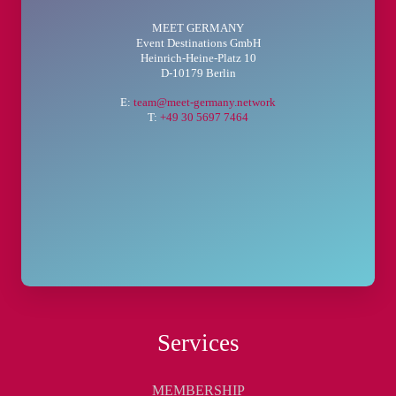
MEET GERMANY
Event Destinations GmbH
Heinrich-Heine-Platz 10
D-10179 Berlin
E:
team@meet-germany.network
T:
+49 30 5697 7464
Services
MEMBERSHIP