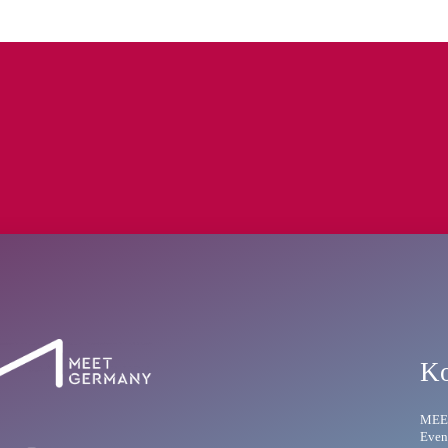
Ko
MEE
Even