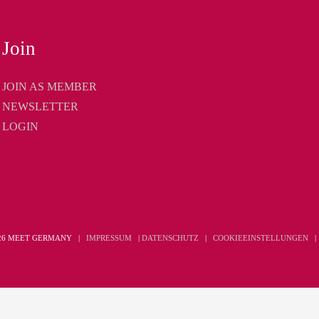
Join
JOIN AS MEMBER
NEWSLETTER
LOGIN
026 MEET GERMANY |
IMPRESSUM
|
DATENSCHUTZ
|
COOKIEEINSTELLUNGEN
oder von Meta. Außerdem wird diese Seite NICHT von Facebook in irgendeiner Weise
book website or Meta. Additionally, this site is NOT endorsed by Facebook in ANY W