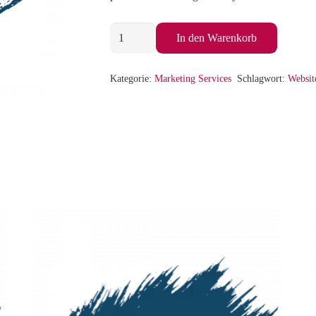
Online
In den Warenkorb
Advertising
Website
Kategorie:
Marketing Services
Schlagwort:
Websit
-
Subpage
Magazine
|
Position
1
Menge