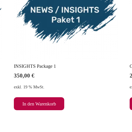
INSIGHTS Package 1
O
350,00
€
exkl. 19 % MwSt.
e
In den Warenkorb