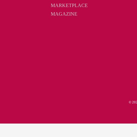
MARKETPLACE
MAGAZINE
© 2
Diese Seite ist kein Teil der Facebook-Webseite 
This site is not a part of the Face