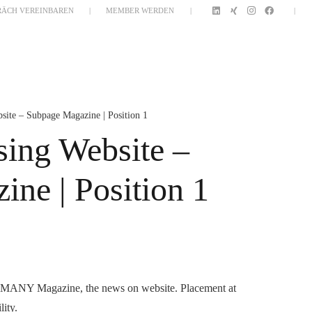
RÄCH VEREINBAREN
|
MEMBER WERDEN
|
|
KETPLACE 2.0
MICE MAGAZIN
ABOUT
site – Subpage Magazine | Position 1
sing Website –
ne | Position 1
MANY Magazine, the news on website. Placement at
ity.