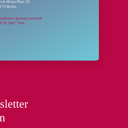
rich-Heine-Platz 10
179 Berlin
eam@meet-germany.network
9 30 5697 7464
sletter
en