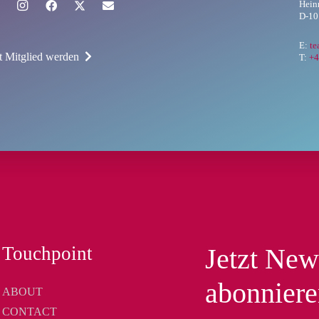
Hein
D-10
E:
t
zt Mitglied werden
T:
+4
Touchpoint
Jetzt New
abonnier
ABOUT
CONTACT