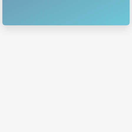
Services
MEMBERSHIP
EVENTS
MARKETPLACE
BLOG
Touchpoint
ABOUT
CONTACT
CAREER
Join