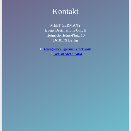
Kontakt
MEET GERMANY
Event Destinations GmbH
Heinrich-Heine-Platz 10
D-10179 Berlin
E:
team@meet-germany.network
T:
+49 30 5697 7464