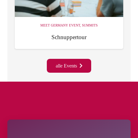
MEET GERMANY EVENT
,
SUMMITS
Schnuppertour
alle Events