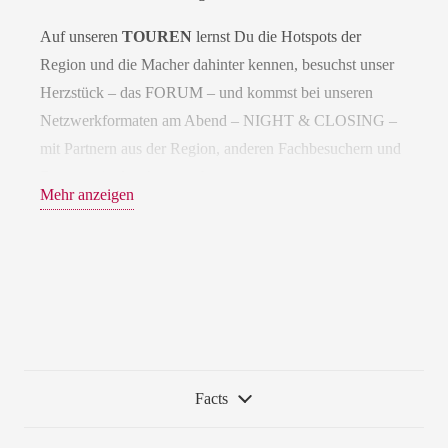
Auf unseren
TOUREN
lernst Du die Hotspots der
Region und die Macher dahinter kennen, besuchst unser
Herzstück – das FORUM – und kommst bei unseren
Netzwerkformaten am Abend – NIGHT & CLOSING –
mit Partnern aus der Region, anderen Fachbesuchern und
Experten in den Austausch.
Mehr anzeigen
Auf unserem
FORUM
erwarten Dich i
nspirierende
Keynotes & Präsentationen. Du gehst auf Tuchfühlung
mit Innovationen der Branche.
Es freuen sich auf Dich
spannende Partner aus der Region D|A|CH.
Facts