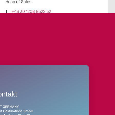
Head of Sales
+43 30 1208 8522 52
christian.poell@talque.de
talque.com
ontakt
T GERMANY
nt Destinations GmbH