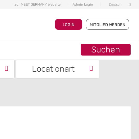
zur MEET GERMANY Website
|
Admin Login
|
Deutsch
LOGIN
MITGLIED WERDEN
Suchen
Locationart