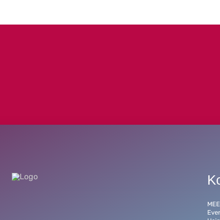
K
MEE
Eve