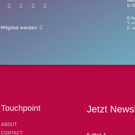
Hein
D-10
E: 
T: +
 Mitglied werden
F: 
Touchpoint
Jetzt News
ABOUT
CONTACT
E-Mail
*