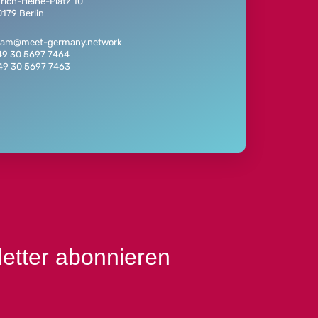
rich-Heine-Platz 10
179 Berlin
team@meet-germany.network
49 30 5697 7464
+49 30 5697 7463
letter abonnieren