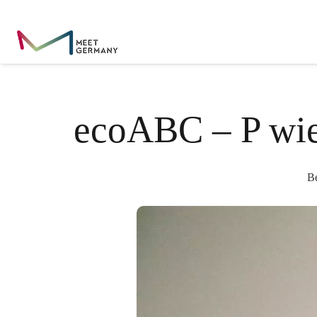
ecoABC – P wie
B