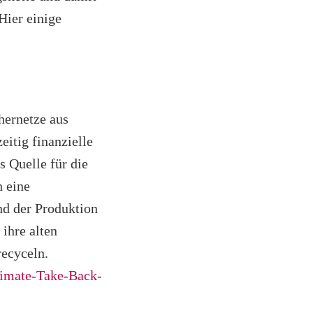
Hier einige
hernetze aus
itig finanzielle
 Quelle für die
h eine
nd der Produktion
ihre alten
recyceln.
limate-Take-Back-