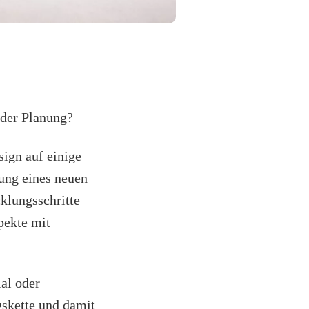
 der Planung?
ign auf einige
ung eines neuen
cklungsschritte
pekte mit
al oder
skette und damit