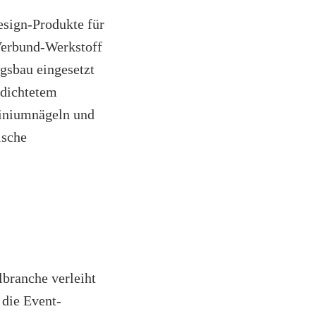
esign-Produkte für
Verbund-Werkstoff
gsbau eingesetzt
rdichtetem
miniumnägeln und
ische
branche verleiht
 die Event-