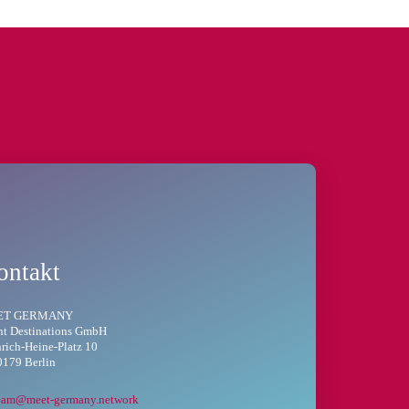
ontakt
ET GERMANY
nt Destinations GmbH
rich-Heine-Platz 10
0179 Berlin
eam@meet-germany.network