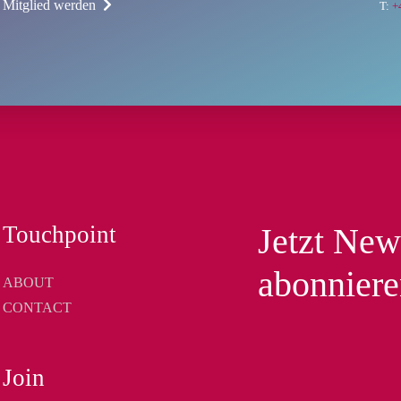
t Mitglied werden
T:
+
Touchpoint
Jetzt New
abonnier
ABOUT
CONTACT
Join