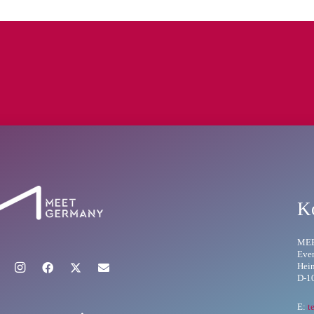
K
ME
Eve
Hein
D-1
E:
t