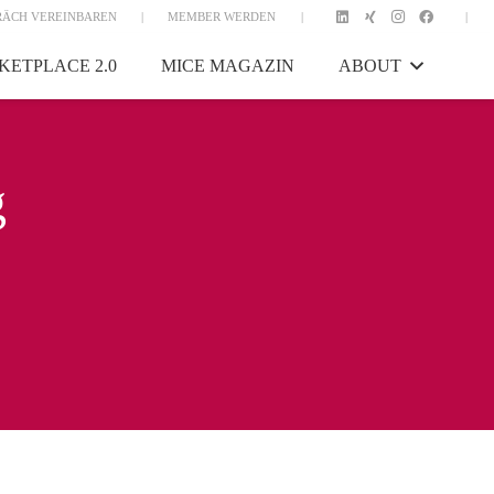
RÄCH VEREINBAREN
|
MEMBER WERDEN
|
|
KETPLACE 2.0
MICE MAGAZIN
ABOUT
g