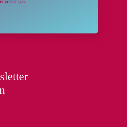
49 30 5697 7464
sletter
en