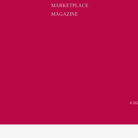
MARKETPLACE
MAGAZINE
© 2
Diese Seite ist kein Teil der Facebook-Webseite 
This site is not a part of the Face