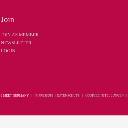
Join
JOIN AS MEMBER
NEWSLETTER
LOGIN
026 MEET GERMANY |
IMPRESSUM
|
DATENSCHUTZ
|
COOKIEEINSTELLUNGEN
oder von Meta. Außerdem wird diese Seite NICHT von Facebook in irgendeiner Weise
book website or Meta. Additionally, this site is NOT endorsed by Facebook in ANY W