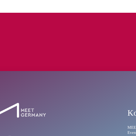
Ko
MEE
Even