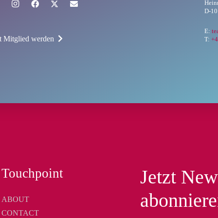
Hein
D-10
E:
t
zt Mitglied werden
T:
+4
Touchpoint
Jetzt New
abonnier
ABOUT
CONTACT