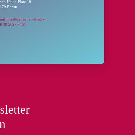
rich-Heine-Platz 10
179 Berlin
eam@meet-germany.network
9 30 5697 7464
sletter
en