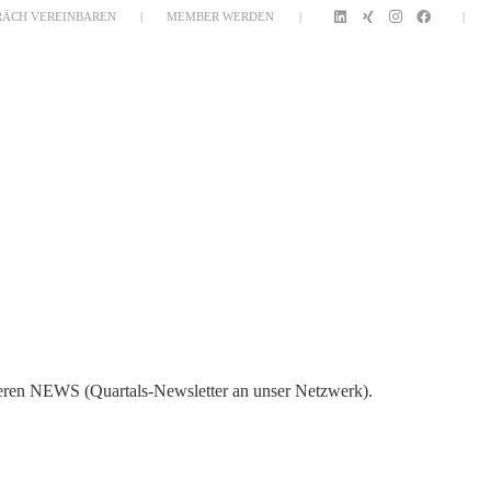
RÄCH VEREINBAREN
|
MEMBER WERDEN
|
|
KETPLACE 2.0
MICE MAGAZIN
ABOUT
nseren NEWS (Quartals-Newsletter an unser Netzwerk).