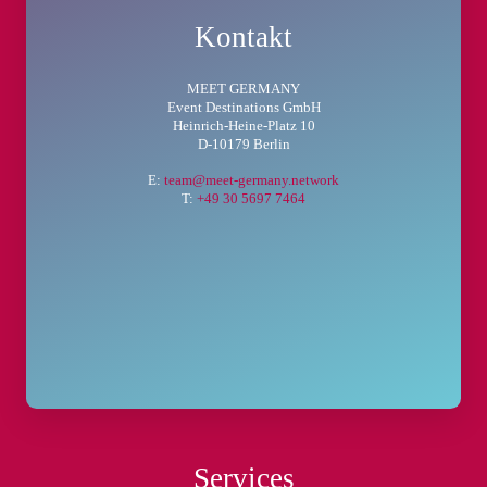
Kontakt
MEET GERMANY
Event Destinations GmbH
Heinrich-Heine-Platz 10
D-10179 Berlin
E:
team@meet-germany.network
T:
+49 30 5697 7464
Services