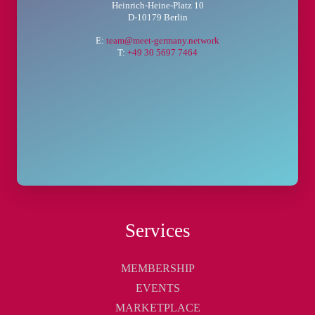
Heinrich-Heine-Platz 10
D-10179 Berlin
E:
team@meet-germany.network
T:
+49 30 5697 7464
Services
MEMBERSHIP
EVENTS
MARKETPLACE