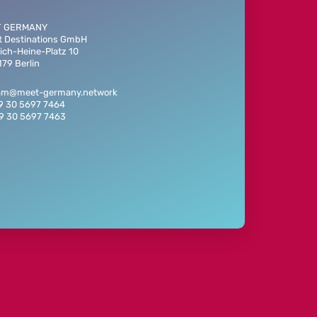
T GERMANY
t Destinations GmbH
ich-Heine-Platz 10
79 Berlin
eam@meet-germany.network
49 30 5697 7464
49 30 5697 7463