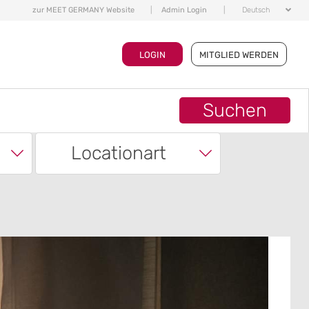
zur MEET GERMANY Website
|
Admin Login
|
Deutsch
LOGIN
MITGLIED WERDEN
Suchen
Locationart