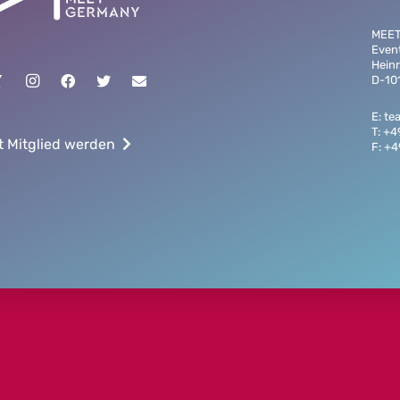
MEE
Even
Heinr
D-101
E: t
T: +
t Mitglied werden
F: +