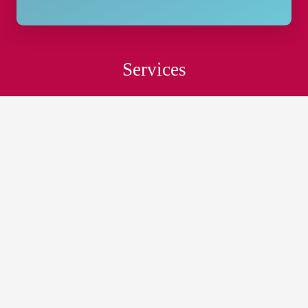
Services
MEMBERSHIP
EVENTS
MARKETPLACE
BLOG
Touchpoint
ABOUT
CONTACT
CAREER