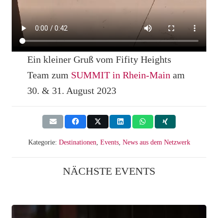
Ein kleiner Gruß vom Fifity Heights
Team zum
SUMMIT in Rhein-Main
am
30. & 31. August 2023
Kategorie:
Destinationen
,
Events
,
News aus dem Netzwerk
NÄCHSTE EVENTS