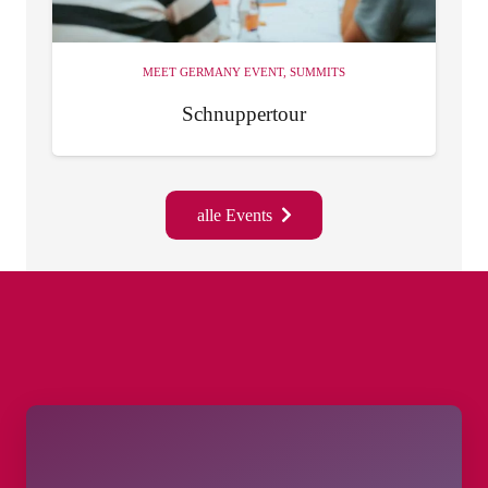
MEET GERMANY EVENT
,
SUMMITS
Schnuppertour
alle Events