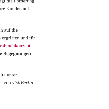
ragt die Förderung
Eure Kunden auf
h auf die
 ergriffen und für
rahmenkonzept
che Begegnungen
ite unter
es von
visitBerlin