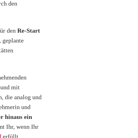
rch den
für den
Re-Start
, geplante
tätten
lnehmenden
 und mit
, die analog und
nehmerin und
r hinaus ein
t Ihr, wenn Ihr
d
erfüllt