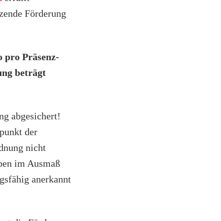
änzende Förderung
o pro Präsenz-
ng beträgt
ng abgesichert!
punkt der
dnung nicht
gaben im Ausmaß
gsfähig anerkannt