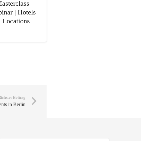
asterclass
inar | Hotels
 Locations
ächster Beitrag
nts in Berlin