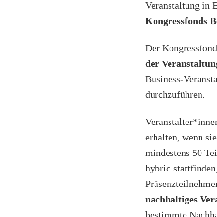
Veranstaltung in 
Kongressfonds B
Der Kongressfonds
der Veranstaltun
Business-Veransta
durchzuführen.
Veranstalter*inn
erhalten, wenn si
mindestens 50 Tei
hybrid stattfinde
Präsenzteilnehme
nachhaltiges Ve
bestimmte Nachhal