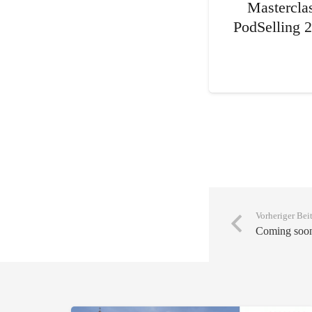
Mastercla
PodSelling 
Vorheriger Bei
Coming soo