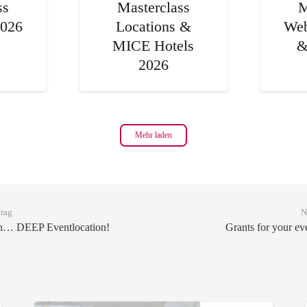
ss
Masterclass
M
2026
Locations &
Web
MICE Hotels
&
2026
Mehr laden
trag
N
n… DEEP Eventlocation!
Grants for your eve