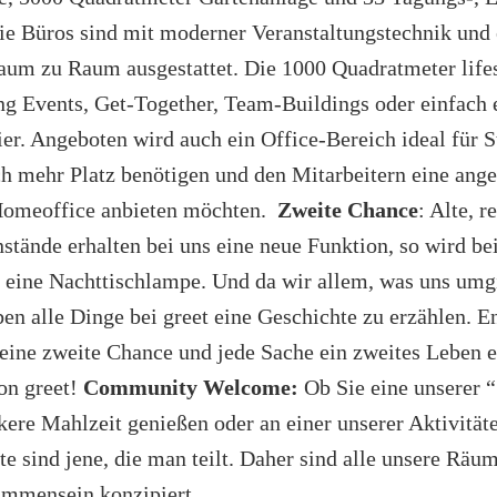
e Büros sind mit moderner Veranstaltungstechnik und 
um zu Raum ausgestattet. Die 1000 Quadratmeter life
ng Events, Get-Together, Team-Buildings oder einfach 
r. Angeboten wird auch ein Office-Bereich ideal für S
ch mehr Platz benötigen und den Mitarbeitern eine an
Homeoffice anbieten möchten.
Zweite Chance
: Alte, r
stände erhalten bei uns eine neue Funktion, so wird be
eine Nachttischlampe. Und da wir allem, was uns umgi
en alle Dinge bei greet eine Geschichte zu erzählen. E
 eine zweite Chance und jede Sache ein zweites Leben e
on greet!
Community Welcome:
Ob Sie eine unserer 
ckere Mahlzeit genießen oder an einer unserer Aktivität
 sind jene, die man teilt. Daher sind alle unsere Räum
ammensein konzipiert.