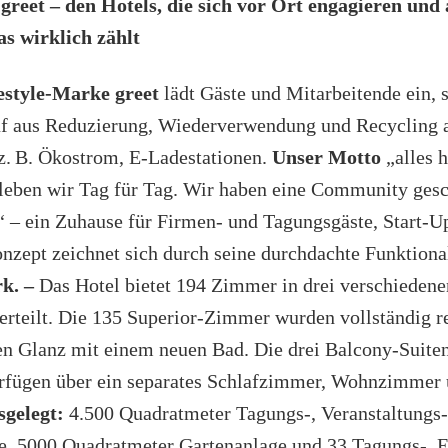
reet – den Hotels, die sich vor Ort engagieren und 
as wirklich zählt
estyle-Marke greet
lädt Gäste und Mitarbeitende ein, 
uf aus Reduzierung, Wiederverwendung und Recycling 
z. B. Ökostrom, E-Ladestationen.
Unser Motto
„alles h
leben wir Tag für Tag. Wir haben eine Community gesc
 – ein Zuhause für Firmen- und Tagungsgäste, Start-U
nzept zeichnet sich durch seine durchdachte Funktional
k. –
Das Hotel bietet 194 Zimmer in drei verschiedene
erteilt. Die 135 Superior-Zimmer wurden vollständig r
en Glanz mit einem neuen Bad. Die drei Balcony-Suiten
rfügen über ein separates Schlafzimmer, Wohnzimmer 
gelegt:
4.500 Quadratmeter Tagungs-, Veranstaltungs
e, 5000 Quadratmeter Gartenanlage und 33 Tagungs-, 