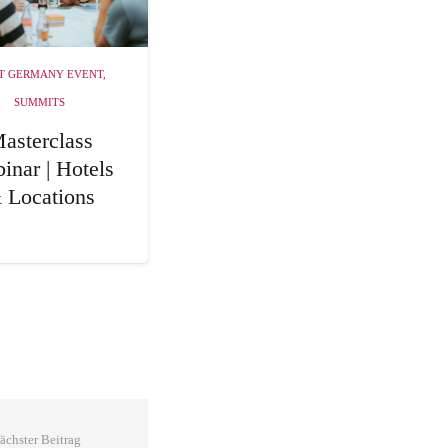
T GERMANY EVENT
,
SUMMITS
asterclass
inar | Hotels
 Locations
ächster Beitrag