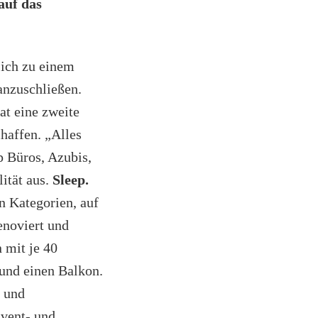
auf das
sich zu einem
anzuschließen.
at eine zweite
haffen. „Alles
p Büros, Azubis,
ität aus.
Sleep.
n Kategorien, auf
enoviert und
 mit je 40
und einen Balkon.
- und
Event- und