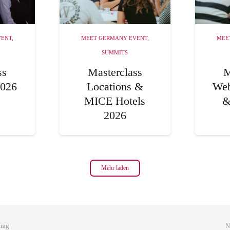
VENT
,
MEET GERMANY EVENT
,
MEE
SUMMITS
ss
Masterclass
M
2026
Locations &
Web
MICE Hotels
&
2026
Mehr laden
trag
N