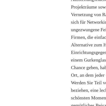
Projekträume sowi
Vernetzung von Ra
sich für Networki
ungezwungene Feie
Firmen, die einfa
Alternative zum 
Einrichtungsgegen
einem Gurkenglas 
Chance geben, hab
Ort, an dem jeder
Werden Sie Teil v
beziehen, eine le
schönsten Momente
gemütliches Beis