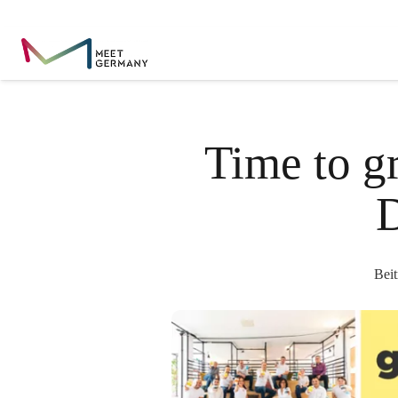
Time to gr
D
Bei