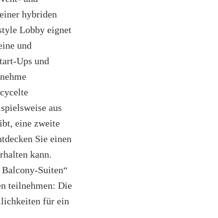
einer hybriden
style Lobby eignet
eine und
tart-Ups und
genehme
ecycelte
ispielsweise aus
bt, eine zweite
ntdecken Sie einen
rhalten kann.
“ Balcony-Suiten“
en teilnehmen: Die
lichkeiten für ein