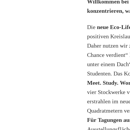
Willkommen bei g
konzentrieren, w
Die
neue Eco-Lif
positiven Kreisla
Daher nutzen wir 
Chance verdient“ 
unter einem Dach“
Studenten. Das Ko
Meet. Study. Wor
vier Stockwerke v
erstrahlen im neu
Quadratmetern ve
Für Tagungen aus
Ausstellungsfläch