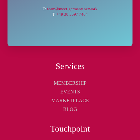
E:
team@meet-germany.network
T:
+49 30 5697 7464
Services
MEMBERSHIP
EVENTS
MARKETPLACE
BLOG
Touchpoint