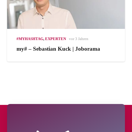
#MYHASHTAG
,
EXPERTEN
vor 3 Jahren
my# – Sebastian Kuck | Joborama