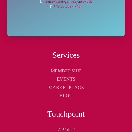
E:
team@meet-germany.network
T:
+49 30 5697 7464
Services
MEMBERSHIP
EVENTS
MARKETPLACE
BLOG
Touchpoint
ABOUT