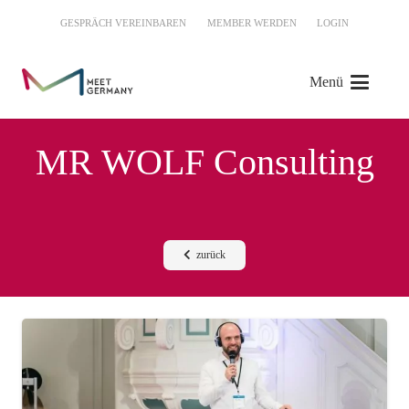
GESPRÄCH VEREINBAREN
MEMBER WERDEN
LOGIN
Menü
MR WOLF Consulting
zurück