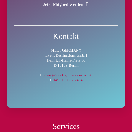
Jetzt Mitglied werden
Kontakt
MEET GERMANY
Event Destinations GmbH
Heinrich-Heine-Platz 10
D-10179 Berlin
E:
team@meet-germany.network
T:
+49 30 5697 7464
Services