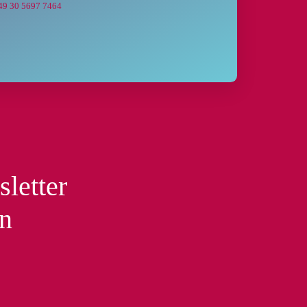
49 30 5697 7464
sletter
en