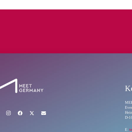
K
ME
Eve
Hein
D-10
E:
t