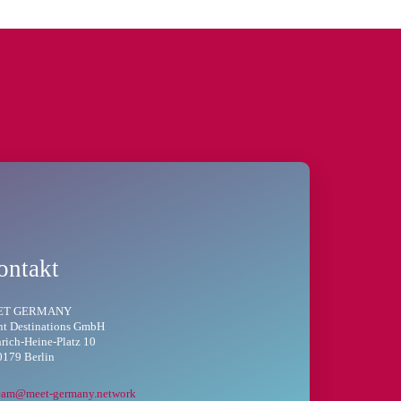
ontakt
ET GERMANY
nt Destinations GmbH
rich-Heine-Platz 10
179 Berlin
eam@meet-germany.network