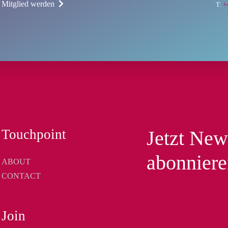
t Mitglied werden
T:
+
Touchpoint
Jetzt New
abonnier
ABOUT
CONTACT
Join