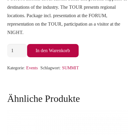
destinations of the industry. The TOUR presents regional
locations. Package incl. presentation at the FORUM,
representation on the TOUR, participation as a visitor at the
NIGHT.
SPECIAL
In den Warenkorb
2
(FORUM
Kategorie:
Events
Schlagwort:
SUMMIT
+
TOUR)
Berlin
Ähnliche Produkte
2022
Menge