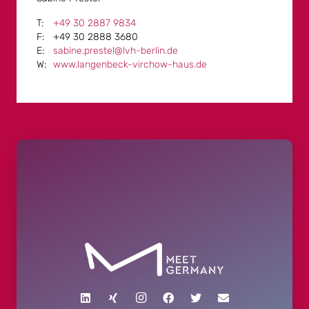
+49 30 2887 9834
+49 30 2888 3680
sabine.prestel@lvh-berlin.de
www.langenbeck-virchow-haus.de