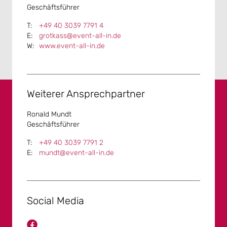
Geschäftsführer
Unser „all inklusive“ Angebot enthält alles, was für ein
gelungenes Event in Hamburg notwendig ist. Dies
+49 40 3039 7791 4
beinhaltet:
grotkass@event-all-in.de
www.event-all-in.de
Die Location in oder rund um Hamburg
Die Speisen und Drinks unseres beliebten
Catering
Weiterer Ansprechpartner
Den Partyservice und die Dekoration
Die Technik (DJ, Beschallung und Beleuchtung)
Ronald Mundt
Geschäftsführer
Um direkt zu den Hamburger Eventlocation zu
+49 40 3039 7791 2
gelangen, folgen Sie einfach dem Link:
Klick hier!
mundt@event-all-in.de
Social Media