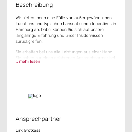
Beschreibung
Wir bieten Ihnen eine Fülle von außergewöhnlichen
Locations und typischen hanseatischen Incentives in
Hamburg an. Dabei können Sie sich auf unsere
langjährige Erfahrung und unser Insiderwissen
zurückgreifen.
Sie erhalten bei uns alle Leistungen aus einer Hand.
Sie haben nur einen erfahrenen Ansprechpartner bei
… mehr lesen
uns im Haus, der sich um Ihre Veranstaltung
kümmert.
Gemeinsam planen wir mit Ihnen Ihr Event und
kümmern uns um die geeigneten Locations in
Hamburg oder in der näheren Umgebung, dekorieren
und illuminieren die Räumlichkeiten nach Ihren
Corporate Identity-Vorgaben und sorgen für das
leibliche Wohl Ihrer Gäste in Form eines Caterings für
Ihren Anlass. Unsere hauseigene Sound- und Light-
Ansprechpartner
Abteilung achtet darauf, dass die jeweils benötigte
Technik eingesetzt wird.
Dirk Grotkass