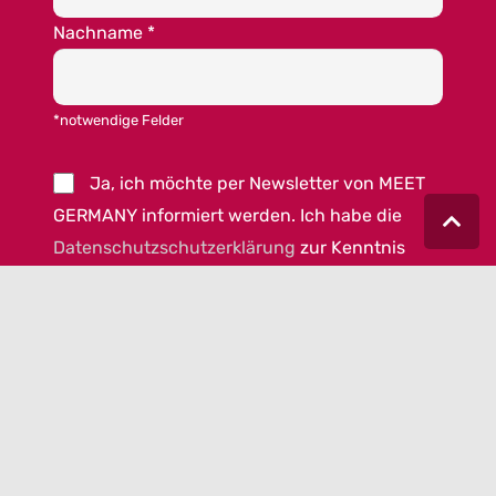
Nachname
*
*notwendige Felder
Ja, ich möchte per Newsletter von MEET
GERMANY informiert werden. Ich habe die
Datenschutzschutzerklärung
zur Kenntnis
genommen und akzeptiere die
AGB von MEET
GERMANY
.
© 2023 MEET GERMANY |
IMPRESSUM
|
DATENSCHUTZ
|