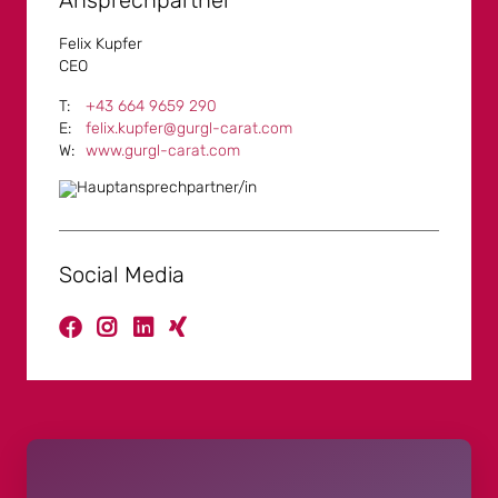
Ansprechpartner
durchsichtigen Zeltwänden wind- und wetterfest
gemacht werden. Somit ist reichlich Platz für große
Felix Kupfer
Messen, Shows und Ausstellungen.
CEO
Mit insgesamt 21 4-Sterne Hotels und 3.500
+43 664 9659 290
Gästebetten bei nur 400 Einwohnern bietet Gurgl
felix.kupfer@gurgl-carat.com
eine top Übernachtungsinfrastruktur für Firmen und
www.gurgl-carat.com
Kunden des Gurgl Carat. Die Unterkünfte sind alle in
nächster Nähe gelegen und bequem zu Fuß
erreichbar. Dies macht Gurgl zu einem der
beliebtesten Event-Dörfer in den Alpen.
Social Media