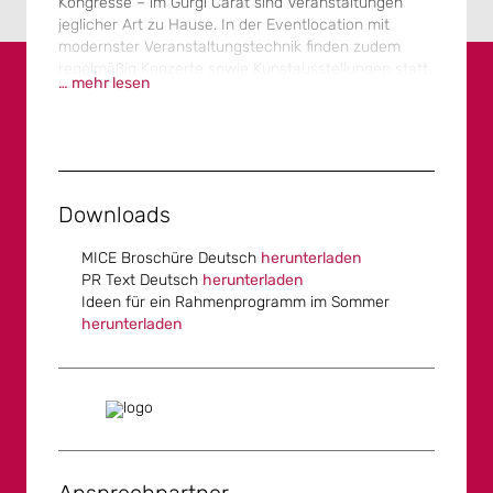
Kongresse – im Gurgl Carat sind Veranstaltungen
jeglicher Art zu Hause. In der Eventlocation mit
modernster Veranstaltungstechnik finden zudem
regelmäßig Konzerte sowie Kunstausstellungen statt.
… mehr lesen
Doch nicht nur die Veranstaltungen im höchsten
Kongresszentrum Europas sind so vielseitig wie die
Facetten eines Diamanten. Auch das Gebäude selbst
erinnert an einen geschliffenen Edelstein und ist
damit eine Hommage an die Destination Gurgl, den
„Diamant der Alpen“.
Downloads
Im größten Saal Schalfkogel ist bei
MICE Broschüre Deutsch
herunterladen
Theaterbestuhlung Platz für 500 Personen. Ein
PR Text Deutsch
herunterladen
flexibles Raumkonzept ermöglicht zudem das
Ideen für ein Rahmenprogramm im Sommer
gleichzeitige Tagen in bis zu vier Räumen. Für
herunterladen
Galadinners oder andere festliche Anlässe kann die
Saalebene auch komplett geöffnet werden. Die
großen Fensterfronten geben den Blick auf die
beeindruckende Bergwelt des hinteren Ötztals frei.
Das Erdgeschoss verfügt neben einem
lichtdurchfluteten Foyer über ein Veranstalterbüro –
ideal zur Registrierung der Teilnehmenden. Der
überdachte Außenbereich kann mit mobilen