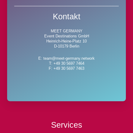
Kontakt
MEET GERMANY
Event Destinations GmbH
Heinrich-Heine-Platz 10
D-10179 Berlin
E: team@meet-germany.network
T: +49 30 5697 7464
F: +49 30 5697 7463
Services