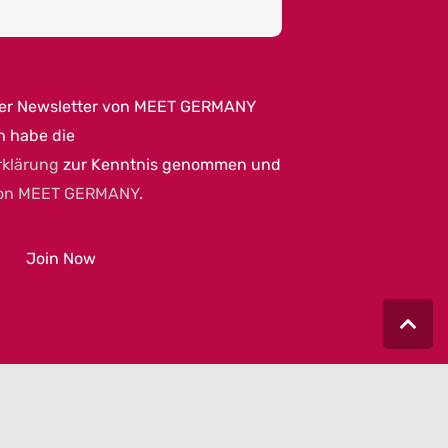
per Newsletter von MEET GERMANY
h habe die
rklärung
zur Kenntnis genommen und
on MEET GERMANY
.
|
AGB