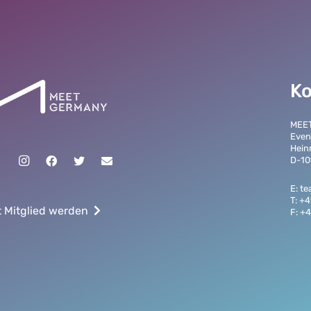
Ko
MEE
Even
Hein
D-10
E: t
T: +
t Mitglied werden
F: +