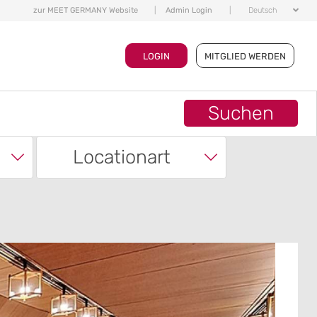
zur MEET GERMANY Website
|
Admin Login
|
Deutsch
LOGIN
MITGLIED WERDEN
Suchen
Locationart