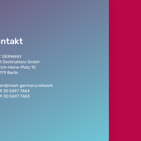
ntakt
T GERMANY
t Destinations GmbH
rich-Heine-Platz 10
179 Berlin
eam@meet-germany.network
49 30 5697 7464
49 30 5697 7463