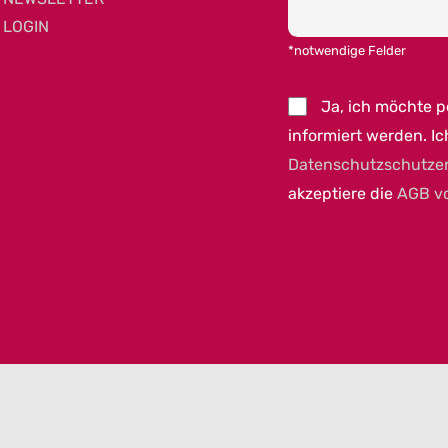
LOGIN
*notwendige Felder
Ja, ich möchte 
informiert werden. Ic
Datenschutzschutze
akzeptiere die
AGB v
023 MEET GERMANY |
IMPRESSUM
|
DATENSCHUTZ
|
COOKIEEINSTELLUNGEN