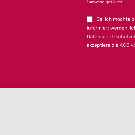
*notwendige Felder
Ja, ich möchte 
informiert werden. Ic
Datenschutzschutze
akzeptiere die
AGB v
023 MEET GERMANY |
IMPRESSUM
|
DATENSCHUTZ
|
COOKIEEINSTELLUNGEN