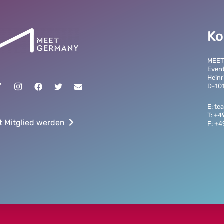
Ko
MEE
Even
Heinr
D-101
E: t
T: +4
t Mitglied werden
F: +