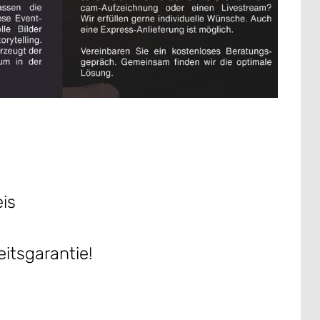
is
itsgarantie!