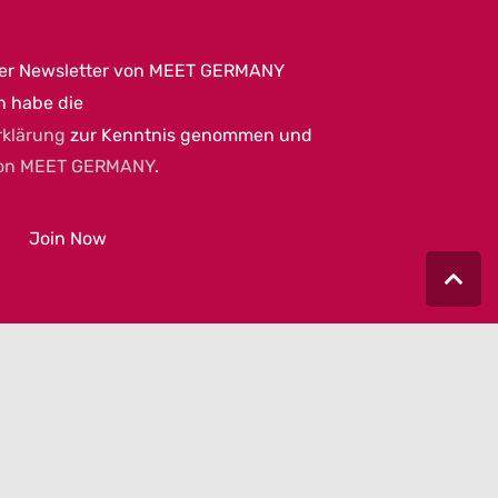
per Newsletter von MEET GERMANY
h habe die
rklärung
zur Kenntnis genommen und
on MEET GERMANY
.
|
AGB