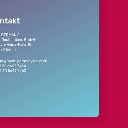
ntakt
T GERMANY
t Destinations GmbH
ich-Heine-Platz 10
79 Berlin
eam@meet-germany.network
9 30 5697 7464
49 30 5697 7463