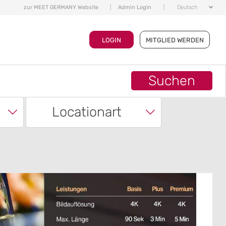
zur MEET GERMANY Website
|
Admin Login
|
Deutsch
LOGIN
MITGLIED WERDEN
Suchen
Locationart