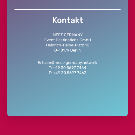
Kontakt
MEET GERMANY
Event Destinations GmbH
Heinrich-Heine-Platz 10
D-10179 Berlin
E: team@meet-germany.network
T: +49 30 5697 7464
F: +49 30 5697 7463