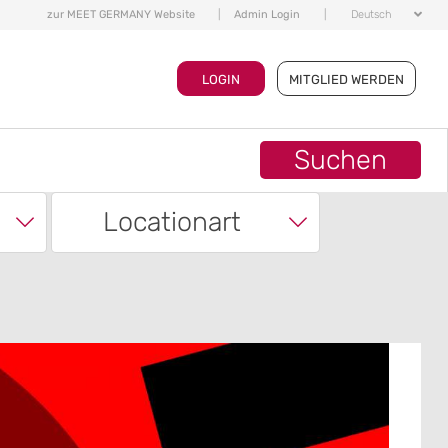
zur MEET GERMANY Website
|
Admin Login
|
Deutsch
LOGIN
MITGLIED WERDEN
Suchen
Locationart