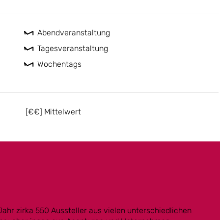
Abendveranstaltung
Tagesveranstaltung
Wochentags
[€€] Mittelwert
ahr zirka 550 Aussteller aus vielen unterschiedlichen