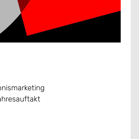
ebnismarketing
ahresauftakt