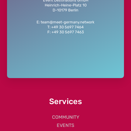
Event Destinations GmbH
Heinrich-Heine-Platz 10
D-10179 Berlin
E: team@meet-germany.network
T: +49 30 5697 7464
F: +49 30 5697 7463
Services
COMMUNITY
EVENTS