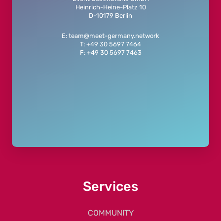
Heinrich-Heine-Platz 10
D-10179 Berlin
E: team@meet-germany.network
T: +49 30 5697 7464
F: +49 30 5697 7463
Services
COMMUNITY