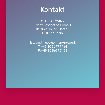
Kontakt
MEET GERMANY
Event Destinations GmbH
Heinrich-Heine-Platz 10
D-10179 Berlin
E: team@meet-germany.network
T: +49 30 5697 7464
F: +49 30 5697 7463