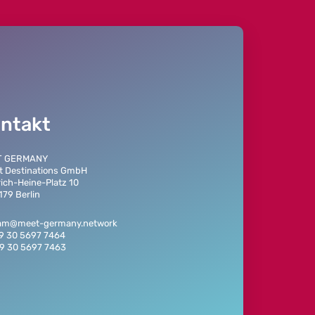
ntakt
T GERMANY
t Destinations GmbH
rich-Heine-Platz 10
179 Berlin
eam@meet-germany.network
49 30 5697 7464
49 30 5697 7463