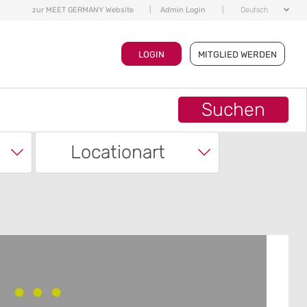
zur MEET GERMANY Website
|
Admin Login
|
Deutsch
LOGIN
MITGLIED WERDEN
Suchen
Locationart