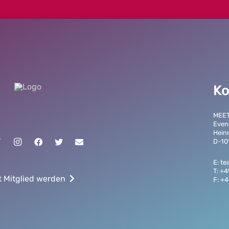
Ko
MEE
Even
Hein
D-10
E: t
T: +
t Mitglied werden
F: +