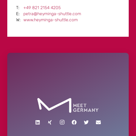
+49 821 2154 4205
petra@heyminga-shuttle.com
www.heyminga-shuttle.com